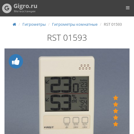
Gigro.ru
Метеостанции
Гигрометры
Гигрометры комнатные
RST 01593
RST 01593