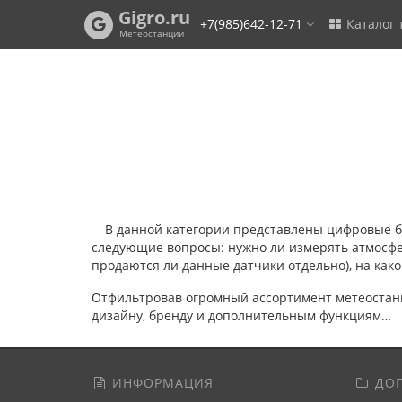
Gigro.ru
+7(985)642-12-71
Каталог 
Метеостанции
В данной категории представлены цифровые б
следующие вопросы: нужно ли измерять атмосферн
продаются ли данные датчики отдельно), на как
Отфильтровав огромный ассортимент метеостанц
дизайну, бренду и дополнительным функциям…
ИНФОРМАЦИЯ
ДОП